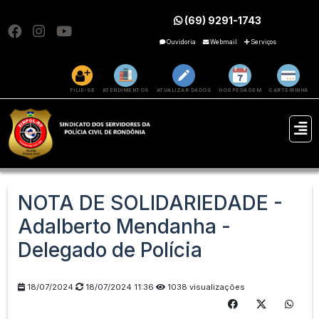
(69) 9291-1743
Ouvidoria
Webmail
Serviços
FILIE-SE
ATENDIMENTOS
ATUALIZAR DADOS
HOSPEDAGEM
CARTEIRINHA
NOTA DE SOLIDARIEDADE -
Adalberto Mendanha -
Delegado de Polícia
18/07/2024
18/07/2024 11:36
1038 visualizações