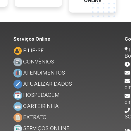
ONLINE
Serviços Online
Co
R
FILIE-SE
e
Bo
CONVÊNIOS
ATENDIMENTOS
ATUALIZAR DADOS
di
HOSPEDAGEM
di
CARTEIRINHA
SO
EXTRATO
SERVIÇOS ONLINE
Mí