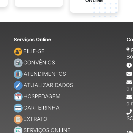
ONLINE
Serviços Online
Co
R
FILIE-SE
e
Bo
CONVÊNIOS
ATENDIMENTOS
ATUALIZAR DADOS
di
HOSPEDAGEM
di
CARTEIRINHA
SO
EXTRATO
SERVIÇOS ONLINE
Mí