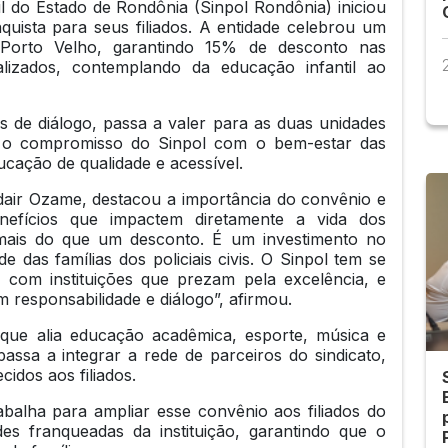
il do Estado de Rondônia (Sinpol Rondônia) iniciou
ista para seus filiados. A entidade celebrou um
Porto Velho, garantindo 15% de desconto nas
alizados, contemplando da educação infantil ao
s de diálogo, passa a valer para as duas unidades
ça o compromisso do Sinpol com o bem-estar das
ducação de qualidade e acessível.
dair Ozame, destacou a importância do convênio e
efícios que impactem diretamente a vida dos
 mais do que um desconto. É um investimento no
e das famílias dos policiais civis. O Sinpol tem se
 com instituições que prezam pela excelência, e
 responsabilidade e diálogo”, afirmou.
que alia educação acadêmica, esporte, música e
assa a integrar a rede de parceiros do sindicato,
cidos aos filiados.
abalha para ampliar esse convênio aos filiados do
des franqueadas da instituição, garantindo que o