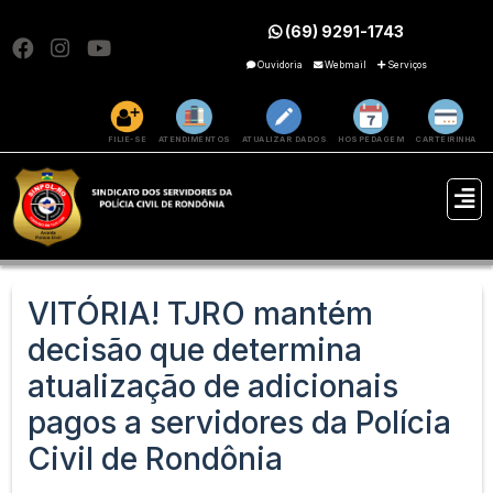
(69) 9291-1743
Ouvidoria
Webmail
Serviços
FILIE-SE
ATENDIMENTOS
ATUALIZAR DADOS
HOSPEDAGEM
CARTEIRINHA
VITÓRIA! TJRO mantém
decisão que determina
atualização de adicionais
pagos a servidores da Polícia
Civil de Rondônia