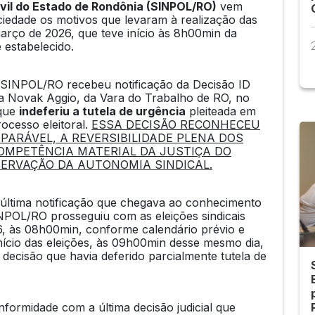
ivil do Estado de Rondônia (SINPOL/RO)
vem
ociedade os motivos que levaram à realização das
 março de 2026, que teve início às 8h00min da
estabelecido.
 SINPOL/RO recebeu notificação da Decisão ID
a Novak Aggio, da Vara do Trabalho de RO, no
 que
indeferiu a tutela de urgência
pleiteada em
cesso eleitoral.
ESSA DECISÃO RECONHECEU
PARÁVEL, A REVERSIBILIDADE PLENA DOS
COMPETÊNCIA MATERIAL DA JUSTIÇA DO
SERVAÇÃO DA AUTONOMIA SINDICAL.
a última notificação que chegava ao conhecimento
SINPOL/RO prosseguiu com as eleições sindicais
, às 08h00min, conforme calendário prévio e
ício das eleições, às 09h00min desse mesmo dia,
decisão que havia deferido parcialmente tutela de
formidade com a última decisão judicial que