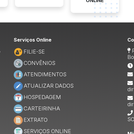
ONLINE
Serviços Online
Co
R
FILIE-SE
e
Bo
CONVÊNIOS
ATENDIMENTOS
ATUALIZAR DADOS
di
HOSPEDAGEM
di
CARTEIRINHA
SO
EXTRATO
SERVIÇOS ONLINE
Mí