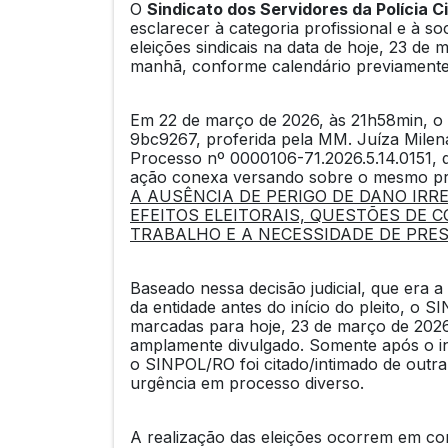
O
Sindicato dos Servidores da Polícia C
esclarecer à categoria profissional e à s
eleições sindicais na data de hoje, 23 de
manhã, conforme calendário previamente 
Em 22 de março de 2026, às 21h58min, o
9bc9267, proferida pela MM. Juíza Milen
Processo nº 0000106-71.2026.5.14.0151,
ação conexa versando sobre o mesmo pro
A AUSÊNCIA DE PERIGO DE DANO IRRE
EFEITOS ELEITORAIS, QUESTÕES DE 
TRABALHO E A NECESSIDADE DE PRE
Baseado nessa decisão judicial, que era 
da entidade antes do início do pleito, o 
marcadas para hoje, 23 de março de 2026
amplamente divulgado. Somente após o in
o SINPOL/RO foi citado/intimado de outra 
urgência em processo diverso.
A realização das eleições ocorrem em con